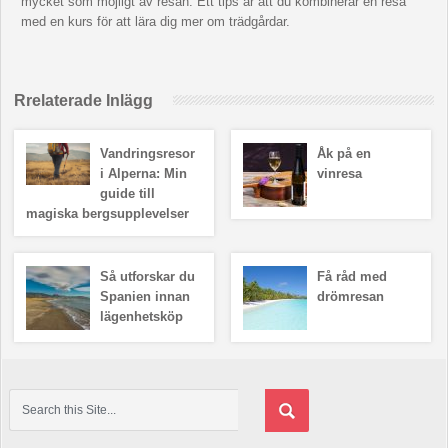
mycket som möjligt av resan. Ett tips är att du kombinerar en resa
med en kurs för att lära dig mer om trädgårdar.
Rrelaterade Inlägg
Vandringsresor
Åk på en
i Alperna: Min
vinresa
guide till
magiska bergsupplevelser
Så utforskar du
Få råd med
Spanien innan
drömresan
lägenhetsköp