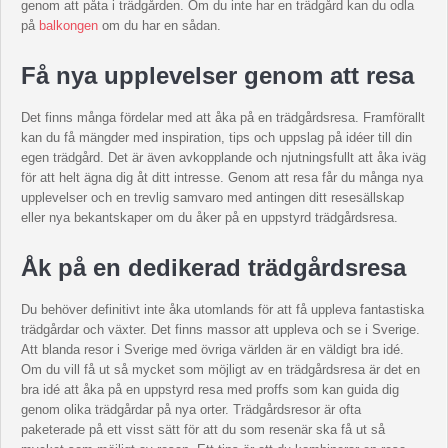
genom att påta i trädgården. Om du inte har en trädgård kan du odla
på
balkongen
om du har en sådan.
Få nya upplevelser genom att resa
Det finns många fördelar med att åka på en trädgårdsresa. Framförallt
kan du få mängder med inspiration, tips och uppslag på idéer till din
egen trädgård. Det är även avkopplande och njutningsfullt att åka iväg
för att helt ägna dig åt ditt intresse. Genom att resa får du många nya
upplevelser och en trevlig samvaro med antingen ditt resesällskap
eller nya bekantskaper om du åker på en uppstyrd trädgårdsresa.
Åk på en dedikerad trädgårdsresa
Du behöver definitivt inte åka utomlands för att få uppleva fantastiska
trädgårdar och växter. Det finns massor att uppleva och se i Sverige.
Att blanda resor i Sverige med övriga världen är en väldigt bra idé.
Om du vill få ut så mycket som möjligt av en trädgårdsresa är det en
bra idé att åka på en uppstyrd resa med proffs som kan guida dig
genom olika trädgårdar på nya orter. Trädgårdsresor är ofta
paketerade på ett visst sätt för att du som resenär ska få ut så