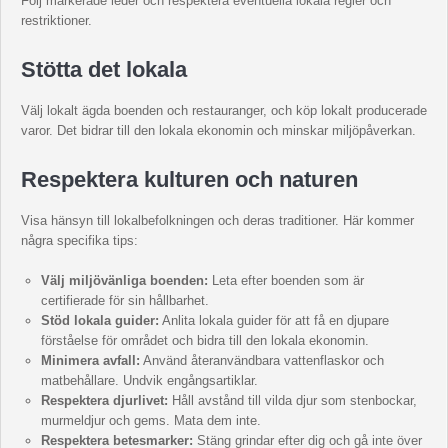
Följ markerade leder och respektera eventuella lokala regler och
restriktioner.
Stötta det lokala
Välj lokalt ägda boenden och restauranger, och köp lokalt producerade
varor. Det bidrar till den lokala ekonomin och minskar miljöpåverkan.
Respektera kulturen och naturen
Visa hänsyn till lokalbefolkningen och deras traditioner. Här kommer
några specifika tips:
Välj miljövänliga boenden:
Leta efter boenden som är
certifierade för sin hållbarhet.
Stöd lokala guider:
Anlita lokala guider för att få en djupare
förståelse för området och bidra till den lokala ekonomin.
Minimera avfall:
Använd återanvändbara vattenflaskor och
matbehållare. Undvik engångsartiklar.
Respektera djurlivet:
Håll avstånd till vilda djur som stenbockar,
murmeldjur och gems. Mata dem inte.
Respektera betesmarker:
Stäng grindar efter dig och gå inte över