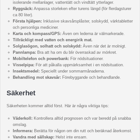
isolerande mellanlager, vattentätt och vindtätt ytterlager.
Ryggsäck:
Anpassa storleken efter turens längd (för flerdagsturer
ca 80 liter).
Första hjälpen:
Inklusive skavsårsplåster, solskydd, värktabletter
och personliga mediciner.
Karta och kompass/GPS:
Även om lederna är välmarkerade.
Tillräckligt med vatten och energirik mat.
Solglasögon, solhatt och solskydd:
Även när det är molnigt.
Pannlampa:
Bra att ha om du blir överraskad av mörkret.
Mobiltelefon och powerbank:
För nödsituationer.
Visselpipa:
För att påkalla uppmärksamhet i en nödsituation.
Insektsmedel:
Speciellt under sommarmånaderna.
Behandling mot skavsår:
Förebyggande och behandlande.
Säkerhet
Säkerheten kommer alltid först. Här är några viktiga tips:
Väderkoll:
Kontrollera alltid prognosen och var beredd på snabba
omslag.
Informera:
Berätta för någon om din rutt och beräknad återkomst.
Vandra med sällskap:
Helst inte ensam.