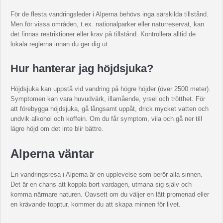
För de flesta vandringsleder i Alperna behövs inga särskilda tillstånd.
Men för vissa områden, t.ex. nationalparker eller naturreservat, kan
det finnas restriktioner eller krav på tillstånd. Kontrollera alltid de
lokala reglerna innan du ger dig ut.
Hur hanterar jag höjdsjuka?
Höjdsjuka kan uppstå vid vandring på högre höjder (över 2500 meter).
Symptomen kan vara huvudvärk, illamående, yrsel och trötthet. För
att förebygga höjdsjuka, gå långsamt uppåt, drick mycket vatten och
undvik alkohol och koffein. Om du får symptom, vila och gå ner till
lägre höjd om det inte blir bättre.
Alperna väntar
En vandringsresa i Alperna är en upplevelse som berör alla sinnen.
Det är en chans att koppla bort vardagen, utmana sig själv och
komma närmare naturen. Oavsett om du väljer en lätt promenad eller
en krävande topptur, kommer du att skapa minnen för livet.