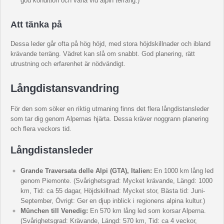
god kondition och vana vid alpin terräng.)
Att tänka på
Dessa leder går ofta på hög höjd, med stora höjdskillnader och ibland
krävande terräng. Vädret kan slå om snabbt. God planering, rätt
utrustning och erfarenhet är nödvändigt.
Långdistansvandring
För den som söker en riktig utmaning finns det flera långdistansleder
som tar dig genom Alpernas hjärta. Dessa kräver noggrann planering
och flera veckors tid.
Långdistansleder
Grande Traversata delle Alpi (GTA), Italien:
En 1000 km lång led
genom Piemonte. (Svårighetsgrad: Mycket krävande, Längd: 1000
km, Tid: ca 55 dagar, Höjdskillnad: Mycket stor, Bästa tid: Juni-
September, Övrigt: Ger en djup inblick i regionens alpina kultur.)
München till Venedig:
En 570 km lång led som korsar Alperna.
(Svårighetsgrad: Krävande, Längd: 570 km, Tid: ca 4 veckor,