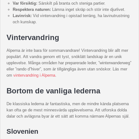
Var försiktig:
Särskilt på branta och steniga partier.
Respektera naturen:
Lämna inget skräp och stör inte djurlivet.
Lavinrisk:
Vid vintervandring i opistad terräng, ha lavinutrustning
och kunskap.
Vintervandring
Alperna är inte bara för sommarvandrare! Vintervandring blir allt mer
populärt. Att vandra genom ett tyst, snöklätt landskap är en unik
upplevelse. Många områden har preparerade leder, ”winterwanderweg”
eller ”rando d”hiver”, som är tillgängliga även utan snöskor. Läs mer
om
vintervandring i Alperna
.
Bortom de vanliga lederna
De klassiska lederna är fantastiska, men de mindre kända platserna
kan ofta ge de mest minnesvärda upplevelserna. Att utforska dolda
dalar och avlägsna byar är ett sätt att komma närmare Alpernas själ.
Slovenien