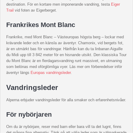
destination. För en kortare men imponerande vandring, testa
Eiger
Trail
vid foten av Eigerberget.
Frankrikes Mont Blanc
Frankrike, med Mont Blanc – Västeuropas högsta berg – lockar med
krävande leder och en känsla av äventyr. Chamonix, vid bergets fot,
är en utmärkt bas för vandringar. Härifrån kan du ta linbanan Aiguille
du Midi upp till 3 842 meter för en hisnande utsikt. Den klassiska Tour
du Mont Blanc är en flerdagarsvandring runt massivet, en utmaning
som belönas med oförglömliga vyer. Läs mer om förberedelser inför
äventyr längs
Europas vandringsleder
.
Vandringsleder
Alperna erbjuder vandringsleder för alla smaker och erfarenhetsnivåer.
För nybörjaren
Om du är nybörjare, reser med barn eller bara vill ta det lugnt, finns
det många fina alternativ. Tänk på att välja leder som är välmarkerade