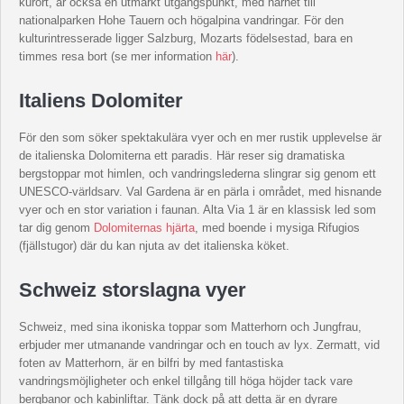
kurort, är också en utmärkt utgångspunkt, med närhet till
nationalparken Hohe Tauern och högalpina vandringar. För den
kulturintresserade ligger Salzburg, Mozarts födelsestad, bara en
timmes resa bort (se mer information
här
).
Italiens Dolomiter
För den som söker spektakulära vyer och en mer rustik upplevelse är
de italienska Dolomiterna ett paradis. Här reser sig dramatiska
bergstoppar mot himlen, och vandringslederna slingrar sig genom ett
UNESCO-världsarv. Val Gardena är en pärla i området, med hisnande
vyer och en stor variation i faunan. Alta Via 1 är en klassisk led som
tar dig genom
Dolomiternas hjärta
, med boende i mysiga Rifugios
(fjällstugor) där du kan njuta av det italienska köket.
Schweiz storslagna vyer
Schweiz, med sina ikoniska toppar som Matterhorn och Jungfrau,
erbjuder mer utmanande vandringar och en touch av lyx. Zermatt, vid
foten av Matterhorn, är en bilfri by med fantastiska
vandringsmöjligheter och enkel tillgång till höga höjder tack vare
bergbanor och kabinliftar. Tänk dock på att detta är en dyrare