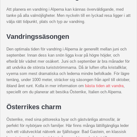
Att planera en vandring i Alperna kan kännas överväldigande, med
tanke på alla valmöjligheter. Men nyckeln till en lyckad resa ligger i att
välja rätt tidpunkt, plats och typ av vandring.
Vandringssäsongen
Den optimala tiden för vandring i Alperna är generellt mellan juni och
september. Innan dess kan snön ligga kvar på högre höjder, och
efteråt blir vädret mer osäkert. Juni och september är bra månader för
att undvika de största turistströmmarna. Då är luften ofta kristallklar,
vyerna som mest dramatiska och lederna mindre befolkade. För lägre
terräng, under 1000 meter, sträcker sig säsongen från april till oktober,
ibland året runt. Kolla in mer information om
bästa tiden att vandra
,
speciellt om du planerar att besöka Österrike, Italien och Alperna.
Österrikes charm
Österrike, med sina pittoreska byar och gästvänliga atmosfär, är
perfekt för nybörjare och familjer. Här finns många lättillgängliga leder
och ett välutvecklat nätverk av fjällstugor. Bad Gastein, en klassisk