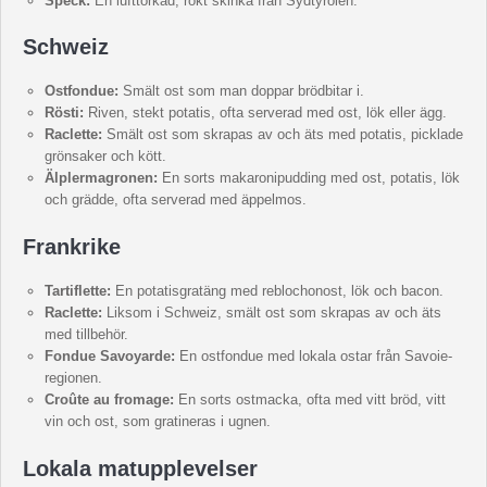
Speck:
En lufttorkad, rökt skinka från Sydtyrolen.
Schweiz
Ostfondue:
Smält ost som man doppar brödbitar i.
Rösti:
Riven, stekt potatis, ofta serverad med ost, lök eller ägg.
Raclette:
Smält ost som skrapas av och äts med potatis, picklade
grönsaker och kött.
Älplermagronen:
En sorts makaronipudding med ost, potatis, lök
och grädde, ofta serverad med äppelmos.
Frankrike
Tartiflette:
En potatisgratäng med reblochonost, lök och bacon.
Raclette:
Liksom i Schweiz, smält ost som skrapas av och äts
med tillbehör.
Fondue Savoyarde:
En ostfondue med lokala ostar från Savoie-
regionen.
Croûte au fromage:
En sorts ostmacka, ofta med vitt bröd, vitt
vin och ost, som gratineras i ugnen.
Lokala matupplevelser