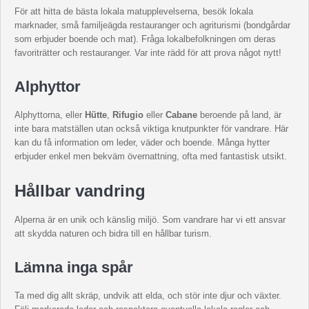
För att hitta de bästa lokala matupplevelserna, besök lokala
marknader, små familjeägda restauranger och agriturismi (bondgårdar
som erbjuder boende och mat). Fråga lokalbefolkningen om deras
favoriträtter och restauranger. Var inte rädd för att prova något nytt!
Alphyttor
Alphyttorna, eller
Hütte
,
Rifugio
eller
Cabane
beroende på land, är
inte bara matställen utan också viktiga knutpunkter för vandrare. Här
kan du få information om leder, väder och boende. Många hytter
erbjuder enkel men bekväm övernattning, ofta med fantastisk utsikt.
Hållbar vandring
Alperna är en unik och känslig miljö. Som vandrare har vi ett ansvar
att skydda naturen och bidra till en hållbar turism.
Lämna inga spår
Ta med dig allt skräp, undvik att elda, och stör inte djur och växter.