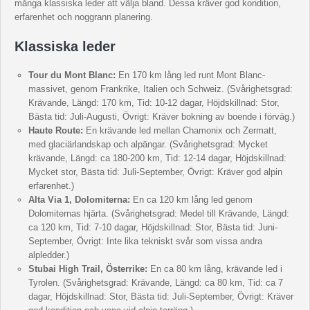
många klassiska leder att välja bland. Dessa kräver god kondition,
erfarenhet och noggrann planering.
Klassiska leder
Tour du Mont Blanc:
En 170 km lång led runt Mont Blanc-
massivet, genom Frankrike, Italien och Schweiz. (Svårighetsgrad:
Krävande, Längd: 170 km, Tid: 10-12 dagar, Höjdskillnad: Stor,
Bästa tid: Juli-Augusti, Övrigt: Kräver bokning av boende i förväg.)
Haute Route:
En krävande led mellan Chamonix och Zermatt,
med glaciärlandskap och alpängar. (Svårighetsgrad: Mycket
krävande, Längd: ca 180-200 km, Tid: 12-14 dagar, Höjdskillnad:
Mycket stor, Bästa tid: Juli-September, Övrigt: Kräver god alpin
erfarenhet.)
Alta Via 1, Dolomiterna:
En ca 120 km lång led genom
Dolomiternas hjärta. (Svårighetsgrad: Medel till Krävande, Längd:
ca 120 km, Tid: 7-10 dagar, Höjdskillnad: Stor, Bästa tid: Juni-
September, Övrigt: Inte lika tekniskt svår som vissa andra
alpledder.)
Stubai High Trail, Österrike:
En ca 80 km lång, krävande led i
Tyrolen. (Svårighetsgrad: Krävande, Längd: ca 80 km, Tid: ca 7
dagar, Höjdskillnad: Stor, Bästa tid: Juli-September, Övrigt: Kräver