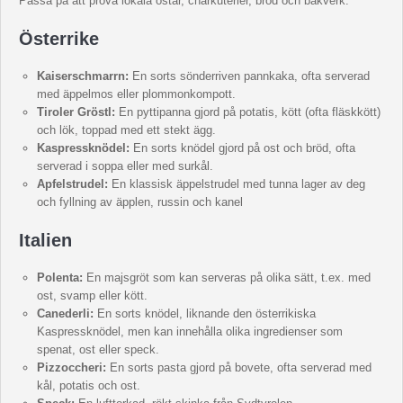
Passa på att prova lokala ostar, charkuterier, bröd och bakverk.
Österrike
Kaiserschmarrn:
En sorts sönderriven pannkaka, ofta serverad
med äppelmos eller plommonkompott.
Tiroler Gröstl:
En pyttipanna gjord på potatis, kött (ofta fläskkött)
och lök, toppad med ett stekt ägg.
Kaspressknödel:
En sorts knödel gjord på ost och bröd, ofta
serverad i soppa eller med surkål.
Apfelstrudel:
En klassisk äppelstrudel med tunna lager av deg
och fyllning av äpplen, russin och kanel
Italien
Polenta:
En majsgröt som kan serveras på olika sätt, t.ex. med
ost, svamp eller kött.
Canederli:
En sorts knödel, liknande den österrikiska
Kaspressknödel, men kan innehålla olika ingredienser som
spenat, ost eller speck.
Pizzoccheri:
En sorts pasta gjord på bovete, ofta serverad med
kål, potatis och ost.